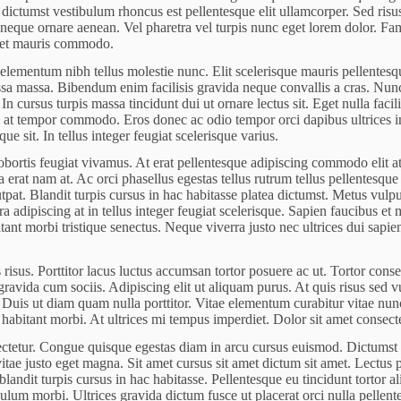
ctumst vestibulum rhoncus est pellentesque elit ullamcorper. Sed risus ul
neque ornare aenean. Vel pharetra vel turpis nunc eget lorem dolor. Fame
amet mauris commodo.
lementum nibh tellus molestie nunc. Elit scelerisque mauris pellentesqu
ssa massa. Bibendum enim facilisis gravida neque convallis a cras. Nun
In cursus turpis massa tincidunt dui ut ornare lectus sit. Eget nulla fac
tum at tempor commodo. Eros donec ac odio tempor orci dapibus ultrices in
e sit. In tellus integer feugiat scelerisque varius.
obortis feugiat vivamus. At erat pellentesque adipiscing commodo elit at
erat nam at. Ac orci phasellus egestas tellus rutrum tellus pellentesque e
pat. Blandit turpis cursus in hac habitasse platea dictumst. Metus vulpu
a adipiscing at in tellus integer feugiat scelerisque. Sapien faucibus et 
nt morbi tristique senectus. Neque viverra justo nec ultrices dui sapien
risus. Porttitor lacus luctus accumsan tortor posuere ac ut. Tortor cons
avida cum sociis. Adipiscing elit ut aliquam purus. At quis risus sed vul
Duis ut diam quam nulla porttitor. Vitae elementum curabitur vitae nunc 
habitant morbi. At ultrices mi tempus imperdiet. Dolor sit amet consectet
sectetur. Congue quisque egestas diam in arcu cursus euismod. Dictumst 
ae justo eget magna. Sit amet cursus sit amet dictum sit amet. Lectus p
 blandit turpis cursus in hac habitasse. Pellentesque eu tincidunt tortor
ulum morbi. Ultrices gravida dictum fusce ut placerat orci nulla pellen