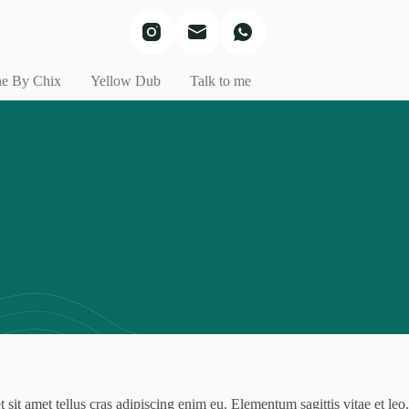
e By Chix
Yellow Dub
Talk to me
sit amet tellus cras adipiscing enim eu. Elementum sagittis vitae et leo.