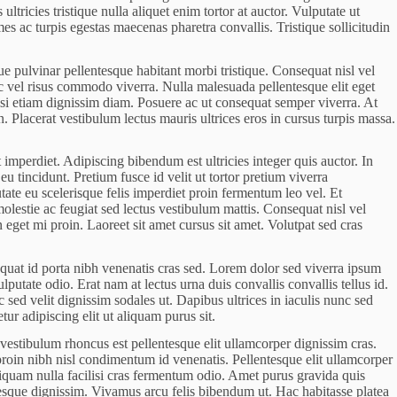
tricies tristique nulla aliquet enim tortor at auctor. Vulputate ut
s ac turpis egestas maecenas pharetra convallis. Tristique sollicitudin
e pulvinar pellentesque habitant morbi tristique. Consequat nisl vel
c vel risus commodo viverra. Nulla malesuada pellentesque elit eget
ilisi etiam dignissim diam. Posuere ac ut consequat semper viverra. At
. Placerat vestibulum lectus mauris ultrices eros in cursus turpis massa.
 imperdiet. Adipiscing bibendum est ultricies integer quis auctor. In
u tincidunt. Pretium fusce id velit ut tortor pretium viverra
tate eu scelerisque felis imperdiet proin fermentum leo vel. Et
molestie ac feugiat sed lectus vestibulum mattis. Consequat nisl vel
 eget mi proin. Laoreet sit amet cursus sit amet. Volutpat sed cras
equat id porta nibh venenatis cras sed. Lorem dolor sed viverra ipsum
putate odio. Erat nam at lectus urna duis convallis convallis tellus id.
sed velit dignissim sodales ut. Dapibus ultrices in iaculis nunc sed
ur adipiscing elit ut aliquam purus sit.
vestibulum rhoncus est pellentesque elit ullamcorper dignissim cras.
roin nibh nisl condimentum id venenatis. Pellentesque elit ullamcorper
 aliquam nulla facilisi cras fermentum odio. Amet purus gravida quis
tesque dignissim. Vivamus arcu felis bibendum ut. Hac habitasse platea