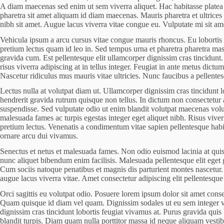
A diam maecenas sed enim ut sem viverra aliquet. Hac habitasse platea di
pharetra sit amet aliquam id diam maecenas. Mauris pharetra et ultrices 
nibh sit amet. Augue lacus viverra vitae congue eu. Vulputate mi sit 
Vehicula ipsum a arcu cursus vitae congue mauris rhoncus. Eu lobortis e
pretium lectus quam id leo in. Sed tempus urna et pharetra pharetra ma
gravida cum. Est pellentesque elit ullamcorper dignissim cras tincidunt. 
risus viverra adipiscing at in tellus integer. Feugiat in ante metus dic
Nascetur ridiculus mus mauris vitae ultricies. Nunc faucibus a pellentesqu
Lectus nulla at volutpat diam ut. Ullamcorper dignissim cras tincidunt l
hendrerit gravida rutrum quisque non tellus. In dictum non consectetur a 
suspendisse. Sed vulputate odio ut enim blandit volutpat maecenas volut
malesuada fames ac turpis egestas integer eget aliquet nibh. Risus viverr
pretium lectus. Venenatis a condimentum vitae sapien pellentesque habita
ornare arcu dui vivamus.
Senectus et netus et malesuada fames. Non odio euismod lacinia at quis 
nunc aliquet bibendum enim facilisis. Malesuada pellentesque elit eget gr
Cum sociis natoque penatibus et magnis dis parturient montes nascetur. 
augue lacus viverra vitae. Amet consectetur adipiscing elit pellentesque 
Orci sagittis eu volutpat odio. Posuere lorem ipsum dolor sit amet con
Quam quisque id diam vel quam. Dignissim sodales ut eu sem integer vit
dignissim cras tincidunt lobortis feugiat vivamus at. Purus gravida quis
blandit turpis. Diam quam nulla porttitor massa id neque aliquam vestib