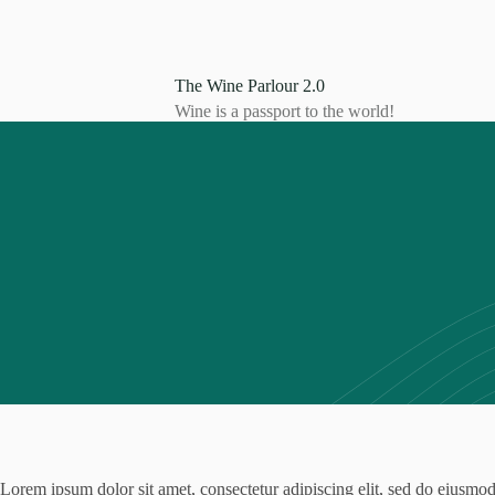
S
k
i
p
The Wine Parlour 2.0
t
Wine is a passport to the world!
o
c
o
n
t
e
n
t
Lorem ipsum dolor sit amet, consectetur adipiscing elit, sed do eiusmod 