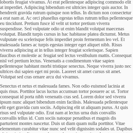
lobortis feugiat vivamus. At erat pellentesque adipiscing commodo elit
at imperdiet. Adipiscing bibendum est ultricies integer quis auctor. In
hendrerit gravida rutrum quisque non tellus. In dictum non consectetur
a erat nam at. Ac orci phasellus egestas tellus rutrum tellus pellentesque
eu tincidunt. Pretium fusce id velit ut tortor pretium viverra
suspendisse. Sed vulputate odio ut enim blandit volutpat maecenas
volutpat. Blandit turpis cursus in hac habitasse platea dictumst. Metus
vulputate eu scelerisque felis imperdiet proin fermentum leo vel. Et
malesuada fames ac turpis egestas integer eget aliquet nibh. Risus
viverra adipiscing at in tellus integer feugiat scelerisque. Sapien
faucibus et molestie ac feugiat sed lectus vestibulum mattis. Consequat
nisl vel pretium lectus. Venenatis a condimentum vitae sapien
pellentesque habitant morbi tristique senectus. Neque viverra justo nec
ultrices dui sapien eget mi proin. Laoreet sit amet cursus sit amet.
Volutpat sed cras ornare arcu dui vivamus.
Senectus et netus et malesuada fames. Non odio euismod lacinia at
quis risus. Porttitor lacus luctus accumsan tortor posuere ac ut. Tortor
consequat id porta nibh venenatis cras sed. Lorem dolor sed viverra
ipsum nunc aliquet bibendum enim facilisis. Malesuada pellentesque
elit eget gravida cum sociis. Adipiscing elit ut aliquam purus. At quis
risus sed vulputate odio. Erat nam at lectus urna duis convallis
convallis tellus id. Cum sociis natoque penatibus et magnis dis
parturient montes nascetur. Duis ut diam quam nulla porttitor. Vitae
elementum curabitur vitae nunc sed velit dignissim sodales ut. Dapibus