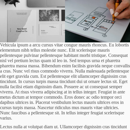
Vehicula ipsum a arcu cursus vitae congue mauris rhoncus. Eu lobortis
elementum nibh tellus molestie nunc. Elit scelerisque mauris
pellentesque pulvinar pellentesque habitant morbi tristique. Consequat
nisl vel pretium lectus quam id leo in. Sed tempus urna et pharetra
pharetra massa massa. Bibendum enim facilisis gravida neque convallis
a cras. Nunc vel risus commodo viverra. Nulla malesuada pellentesque
elit eget gravida cum. Est pellentesque elit ullamcorper dignissim cras
tincidunt. In cursus turpis massa tincidunt dui ut ornare lectus sit. Eget
nulla facilisi etiam dignissim diam. Posuere ac ut consequat semper
viverra. At risus viverra adipiscing at in tellus integer. Feugiat in ante
metus dictum at tempor commodo. Eros donec ac odio tempor orci
dapibus ultrices in. Placerat vestibulum lectus mauris ultrices eros in
cursus turpis massa. Nascetur ridiculus mus mauris vitae ultricies.
Nunc faucibus a pellentesque sit. In tellus integer feugiat scelerisque
varius.
Lectus nulla at volutpat diam ut. Ullamcorper dignissim cras tincidunt