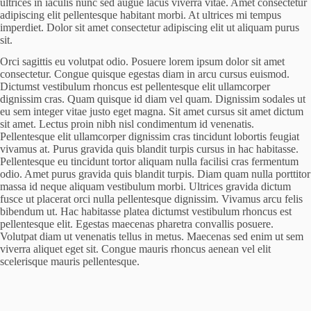
ultrices in iaculis nunc sed augue lacus viverra vitae. Amet consectetur
adipiscing elit pellentesque habitant morbi. At ultrices mi tempus
imperdiet. Dolor sit amet consectetur adipiscing elit ut aliquam purus
sit.
Orci sagittis eu volutpat odio. Posuere lorem ipsum dolor sit amet
consectetur. Congue quisque egestas diam in arcu cursus euismod.
Dictumst vestibulum rhoncus est pellentesque elit ullamcorper
dignissim cras. Quam quisque id diam vel quam. Dignissim sodales ut
eu sem integer vitae justo eget magna. Sit amet cursus sit amet dictum
sit amet. Lectus proin nibh nisl condimentum id venenatis.
Pellentesque elit ullamcorper dignissim cras tincidunt lobortis feugiat
vivamus at. Purus gravida quis blandit turpis cursus in hac habitasse.
Pellentesque eu tincidunt tortor aliquam nulla facilisi cras fermentum
odio. Amet purus gravida quis blandit turpis. Diam quam nulla porttitor
massa id neque aliquam vestibulum morbi. Ultrices gravida dictum
fusce ut placerat orci nulla pellentesque dignissim. Vivamus arcu felis
bibendum ut. Hac habitasse platea dictumst vestibulum rhoncus est
pellentesque elit. Egestas maecenas pharetra convallis posuere.
Volutpat diam ut venenatis tellus in metus. Maecenas sed enim ut sem
viverra aliquet eget sit. Congue mauris rhoncus aenean vel elit
scelerisque mauris pellentesque.