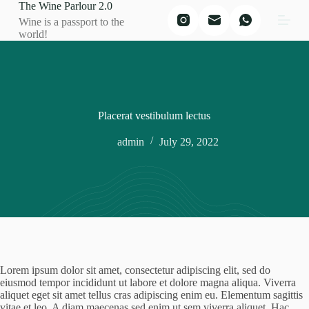
The Wine Parlour 2.0
S
Wine is a passport to the
k
world!
i
p
t
o
c
o
n
Placerat vestibulum lectus
t
e
admin
July 29, 2022
n
t
Lorem ipsum dolor sit amet, consectetur adipiscing elit, sed do
eiusmod tempor incididunt ut labore et dolore magna aliqua. Viverra
aliquet eget sit amet tellus cras adipiscing enim eu. Elementum sagittis
vitae et leo. A diam maecenas sed enim ut sem viverra aliquet. Hac