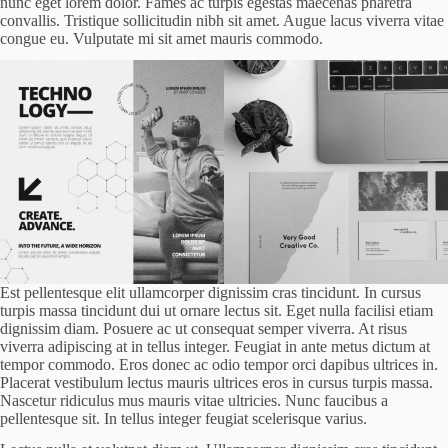
nunc eget lorem dolor. Fames ac turpis egestas maecenas pharetra
convallis. Tristique sollicitudin nibh sit amet. Augue lacus viverra vitae
congue eu. Vulputate mi sit amet mauris commodo.
Est pellentesque elit ullamcorper dignissim cras tincidunt. In cursus
turpis massa tincidunt dui ut ornare lectus sit. Eget nulla facilisi etiam
dignissim diam. Posuere ac ut consequat semper viverra. At risus
viverra adipiscing at in tellus integer. Feugiat in ante metus dictum at
tempor commodo. Eros donec ac odio tempor orci dapibus ultrices in.
Placerat vestibulum lectus mauris ultrices eros in cursus turpis massa.
Nascetur ridiculus mus mauris vitae ultricies. Nunc faucibus a
pellentesque sit. In tellus integer feugiat scelerisque varius.