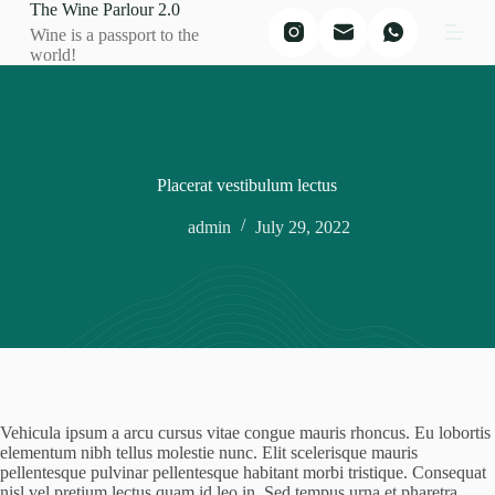
The Wine Parlour 2.0
S
Wine is a passport to the
k
world!
i
p
t
o
c
o
n
Placerat vestibulum lectus
t
e
admin
July 29, 2022
n
t
Vehicula ipsum a arcu cursus vitae congue mauris rhoncus. Eu lobortis
elementum nibh tellus molestie nunc. Elit scelerisque mauris
pellentesque pulvinar pellentesque habitant morbi tristique. Consequat
nisl vel pretium lectus quam id leo in. Sed tempus urna et pharetra