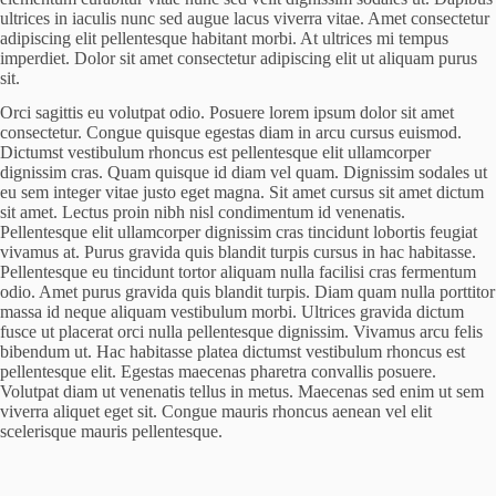
ultrices in iaculis nunc sed augue lacus viverra vitae. Amet consectetur
adipiscing elit pellentesque habitant morbi. At ultrices mi tempus
imperdiet. Dolor sit amet consectetur adipiscing elit ut aliquam purus
sit.
Orci sagittis eu volutpat odio. Posuere lorem ipsum dolor sit amet
consectetur. Congue quisque egestas diam in arcu cursus euismod.
Dictumst vestibulum rhoncus est pellentesque elit ullamcorper
dignissim cras. Quam quisque id diam vel quam. Dignissim sodales ut
eu sem integer vitae justo eget magna. Sit amet cursus sit amet dictum
sit amet. Lectus proin nibh nisl condimentum id venenatis.
Pellentesque elit ullamcorper dignissim cras tincidunt lobortis feugiat
vivamus at. Purus gravida quis blandit turpis cursus in hac habitasse.
Pellentesque eu tincidunt tortor aliquam nulla facilisi cras fermentum
odio. Amet purus gravida quis blandit turpis. Diam quam nulla porttitor
massa id neque aliquam vestibulum morbi. Ultrices gravida dictum
fusce ut placerat orci nulla pellentesque dignissim. Vivamus arcu felis
bibendum ut. Hac habitasse platea dictumst vestibulum rhoncus est
pellentesque elit. Egestas maecenas pharetra convallis posuere.
Volutpat diam ut venenatis tellus in metus. Maecenas sed enim ut sem
viverra aliquet eget sit. Congue mauris rhoncus aenean vel elit
scelerisque mauris pellentesque.