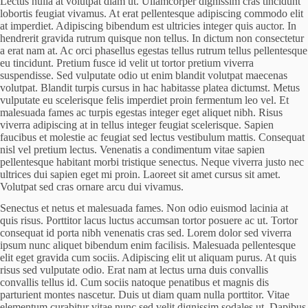
Lectus nulla at volutpat diam ut. Ullamcorper dignissim cras tincidunt
lobortis feugiat vivamus. At erat pellentesque adipiscing commodo elit
at imperdiet. Adipiscing bibendum est ultricies integer quis auctor. In
hendrerit gravida rutrum quisque non tellus. In dictum non consectetur
a erat nam at. Ac orci phasellus egestas tellus rutrum tellus pellentesque
eu tincidunt. Pretium fusce id velit ut tortor pretium viverra
suspendisse. Sed vulputate odio ut enim blandit volutpat maecenas
volutpat. Blandit turpis cursus in hac habitasse platea dictumst. Metus
vulputate eu scelerisque felis imperdiet proin fermentum leo vel. Et
malesuada fames ac turpis egestas integer eget aliquet nibh. Risus
viverra adipiscing at in tellus integer feugiat scelerisque. Sapien
faucibus et molestie ac feugiat sed lectus vestibulum mattis. Consequat
nisl vel pretium lectus. Venenatis a condimentum vitae sapien
pellentesque habitant morbi tristique senectus. Neque viverra justo nec
ultrices dui sapien eget mi proin. Laoreet sit amet cursus sit amet.
Volutpat sed cras ornare arcu dui vivamus.
Senectus et netus et malesuada fames. Non odio euismod lacinia at
quis risus. Porttitor lacus luctus accumsan tortor posuere ac ut. Tortor
consequat id porta nibh venenatis cras sed. Lorem dolor sed viverra
ipsum nunc aliquet bibendum enim facilisis. Malesuada pellentesque
elit eget gravida cum sociis. Adipiscing elit ut aliquam purus. At quis
risus sed vulputate odio. Erat nam at lectus urna duis convallis
convallis tellus id. Cum sociis natoque penatibus et magnis dis
parturient montes nascetur. Duis ut diam quam nulla porttitor. Vitae
elementum curabitur vitae nunc sed velit dignissim sodales ut. Dapibus